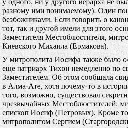
у одного, ни у другого иерарха не бы
разному ими понимаемому). Один пош
безбожниками. Если говорить о кано
тот, так и другой имели для этого о
Заместителя Местоблюстителя, митро
Киевского Михаила (Ермакова).
У митрополита Иосифа также было ос
еще патриарх Тихон немедленно по с
Заместителем. Об этом сообщала сви
в Алма-Ате, хотя почему-то в истори
того, возможно, существовал секретн
чрезвычайных Местоблюстителей: ми
епископ Иосиф (Петровых). Кроме т
митрополитом Сергием (Старгородски