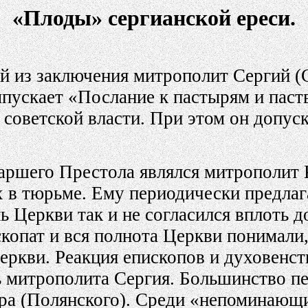
«Плоды» сергианской ереси.
й из заключения митрополит Сергий (
ускает «Послание к пастырям и паств
 советской власти. При этом он допу
аршего Престола являлся митрополит 
х в тюрьме. Ему периодически предлаг
 Церкви так и не согласился вплоть 
скопат и вся полнота Церкви понимали
еркви. Реакция епископов и духовенс
 митрополита Сергия. Большинство пе
ра (Полянского). Среди «непоминающи