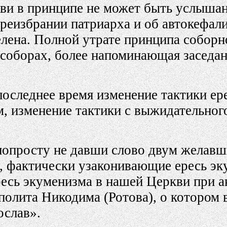
ви в принципе не может быть услышан
ереизбрании патриарха и об автокефал
лена. Полной утрате принципа соборн
 соборах, более напоминающая засед
последнее время изменение тактики ер
, изменение тактики с выжидательног
попросту не давши слово двум желавш
 фактически узаконивающие ересь эку
есь экуменизма в нашей Церкви при а
лита Никодима (Ротова), о котором в
ослав».