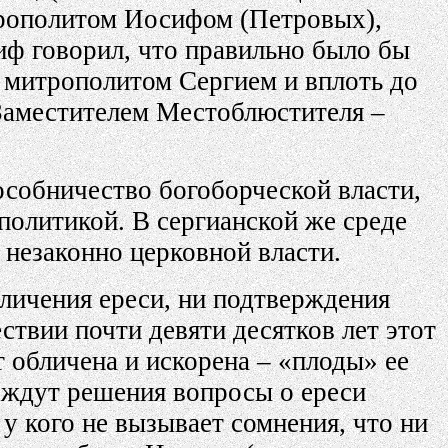
итрополитом Иосифом (Петровых),
иф говорил, что правильно было бы
 митрополитом Сергием и вплоть до
Заместителем Местоблюстителя –
пособничество богоборческой власти,
политикой. В сергианской же среде
е незаконно церковной власти.
бличения ереси, ни подтверждения
ствии почти девяти десятков лет этот
т обличена и искорена – «плоды» ее
р ждут решения вопросы о ереси
 у кого не вызывает сомнения, что ни