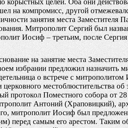
ло корыстных целей. Оба они действова
ел на компромисс, другой отмежевалс
ничности занятия места Заместителя П
снования. Митрополит Сергий был назв
полит Иосиф – третьим, после Сергия
нование на занятие места Заместителя
воем избрании предложил назначить 
детельница о встрече с митрополитом 
и церковного местоблюстительства об 
ый протокол Поместного собора от 28 
трополит Антоний (Храповицкий), ар
ого, митрополит Иосиф был предложен
м) перед самым его арестом. Таким об