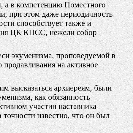
, а в компетенцию Поместного
ии, при этом даже периодичность
ости способствует также и
ания ЦК КПСС, нежели собор
еси экуменизма, проповедуемой в
о продавливания на активное
им высказаться архиереям, были
менизма, как обязанность
ктивном участии наставника
 точности известно, что он был