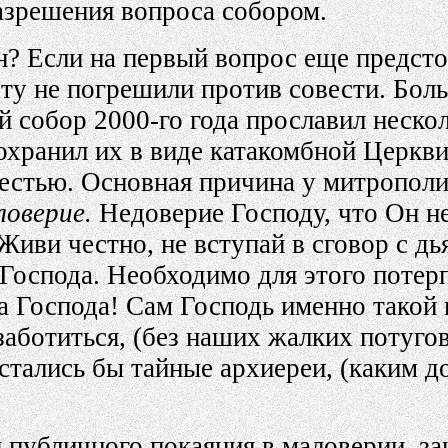
разрешения вопроса собором.
н? Если на первый вопрос еще предстои
оту не погрешили против совести. Бол
 собор 2000-го года прославил нескол
охранил их в виде катакомбной Церкв
естью. Основная причина у митрополи
ловерие.
Недоверие Господу, что Он н
Живи честно, не вступай в сговор с дь
 Господа. Необходимо для этого потер
 Господа! Сам Господь именно такой в
ботиться, (без наших жалких потугов)
стались бы тайные архиереи, (каким д
 публичного покаяния в маловерии, за