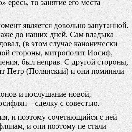
 ересь, то занятие его места
омент является довольно запутанной.
 даже до наших дней. Сам владыка
овал, (в этом случае канонически
дной стороны, митрополит Иосиф,
ения, был неправ. С другой стороны,
ит Петр (Полянский) и они поминали
анонов и послушание новой,
осифлян – сделку с совестью.
ия, и поэтому сочетающийся с ней
флянам, и они поэтому не стали