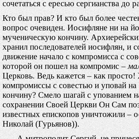
сочетаться с ересью сергианства до 
Кто был прав? И кто был более честе
вопрос очевиден. Иосифляне ни на й
мученическую кончину. Архиерейский
хранил последователей иосифлян, и с
движение начало с компромисса с сов
которой он пошел на компромис –
ма
Церковь. Ведь кажется – как просто! 
компромиссы с совестью и уповай на
кончину? Смело шагай с упованием на
сохранении Своей Церкви Он Сам поза
известных епископов уничтожили – о
Николай (Гурьянов)).
А митрополит Сергий, не принеся