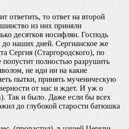
т ответить, то ответ на второй
ьшинство из них приняли
ько десятков иосифлян. Господь
и до наших дней. Сергианское же
та Сергия (Старгородского), по
е попустит полностью разрушить
яволом, не иди ни на какие
петь пытки, принять мученическую
ерности от нас и ждет. И уж о
. Так и было. Даже если бы всех
ожил до глубокой старости батюшка
нес, (прорастил), в нашей Церкви