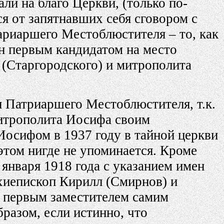
ли на благо Церкви, (только по-
я от запятнавших себя сговором с
ариаршего Местоблюстителя – то, как
ан первым кандидатом на место
 (Старгородского) и митрополита
 Патриаршего Местоблюстителя, т.к.
митрополита Иосифа своим
Иосифом в 1937 году в тайной церкви
этом нигде не упоминается. Кроме
января 1918 года с указанием имен
хиепископ Кирилл (Смирнов) и
 первым заместителем самим
разом, если истинно, что