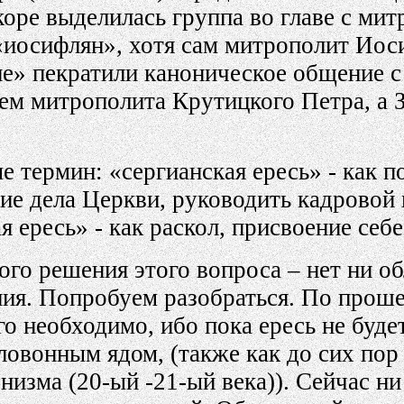
коре выделилась группа во главе с м
«иосифлян», хотя сам митрополит Иос
не» пекратили каноническое общение с
ем митрополита Крутицкого Петра, а 
е термин: «сергианская ересь» - как 
ие дела Церкви, руководить кадровой 
 ересь» - как раскол, присвоение себ
го решения этого вопроса – нет ни о
ния. Попробуем разобраться. По проше
го необходимо, ибо пока ересь не буде
ловонным ядом, (также как до сих по
низма (20-ый -21-ый века)). Сейчас ни