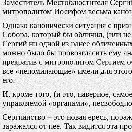
Заместитель Местоблюстителя Сергий 
митрополитом Иосифом весьма кано
Однако канонически ситуация с призн
Собора, который бы обличил, (или не
Сергий ни одной из ранее обличенных
можно было бы провозгласить ему ана
прекратив с митрополитом Сергием о
все «непоминающие» имели для этого
его.
И, кроме того, (и это, наверное, сам
управляемой «органами», несвободной
Сергианство – это новая ересь, пор
заражался от нее. Так видится эта пр