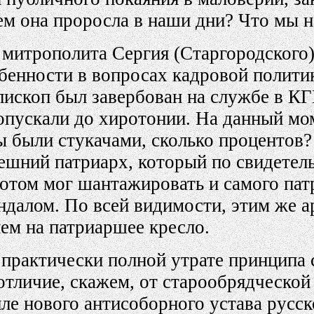
 чем она проросла в наши дни? Что мы 
ы митрополита Сергия (Старгородского
бенности в вопросах кадровой политик
епископ был завербован на службе в К
допускали до хиротонии. На данный мо
ы были стукачами, сколько процентов?
шний патриарх, который по свидетельс
отом мог шантажировать и самого патр
ндалом. По всей видимости, этим же а
ем на патриаршее кресло.
 практически полной утрате принципа
отличие, скажем, от старообрядческой
ле нового антисоборного устава русск