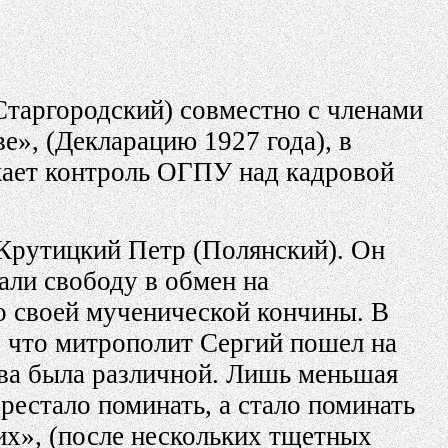
Старгородский) совместно с членами
е», (Декларацию 1927 года), в
скает контроль ОГПУ над кадровой
Крутицкий Петр (Полянский). Он
али свободу в обмен на
до своей мученической кончины. В
, что митрополит Сергий пошел на
тва была различной. Лишь меньшая
рестало поминать, а стало поминать
х», (после нескольких тщетных