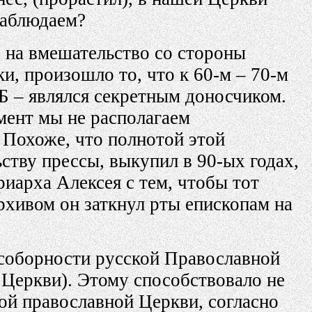
наблюдаем?
) на вмешательство со стороны
и, произошло то, что к 60-м – 70-м
ГБ – являлся секретным доносчиком.
мент мы не располагаем
 Похоже, что полнотой этой
тву прессы, выкупил в 90-ых годах,
иарха Алексея с тем, чтобы тот
рхивом он заткнул рты епископам на
 соборности русской Православной
 Церкви). Этому способствовало не
ой православной Церкви, согласно