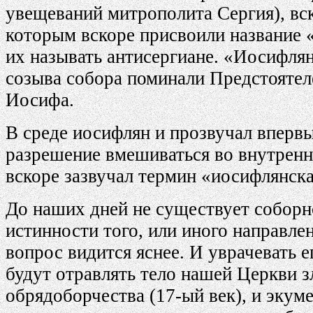
увещеваний митрополита Сергия), вс
которым вскоре присвоили название 
их называть антисергиане. «Иосифля
созыва собора поминали Предстоятел
Иосифа.
В среде иосифлян и прозвучал впервы
разрешение вмешиваться во внутренн
вскоре зазвучал термин «иосифлянская
До наших дней не существует соборно
истинности того, или иного направле
вопрос видится яснее. И уврачевать е
будут отравлять тело нашей Церкви з
обрядоборчества (17-ый век), и экуме