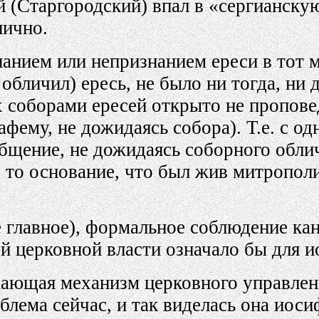
(Старгородский) впал в «сергианскую»
нично.
анием или непризнанием ереси в тот м
 обличил) ересь, не было ни тогда, ни
 соборами ересей открыто не проповед
фему, не дожидаясь собора). Т.е. с о
бщение, не дожидаясь соборного облич
 то основание, что был жив митропол
ое главное), формальное соблюдение к
 церковной власти означало бы для и
ажающая механизм церковного управлен
облема сейчас, и так виделась она иоси